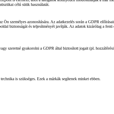
tisztikai célú sütik használatát.
 az Ön személyes azonosítására. Az adatkezelés során a GDPR előírása
eboldal biztonságát és teljesítményét javítják. Az adatok kizárólag a fen
gy szeretné gyakorolni a GDPR által biztosított jogait (pl. hozzáférési j
technika is szükséges. Ezek a márkák segítenek minket ebben.