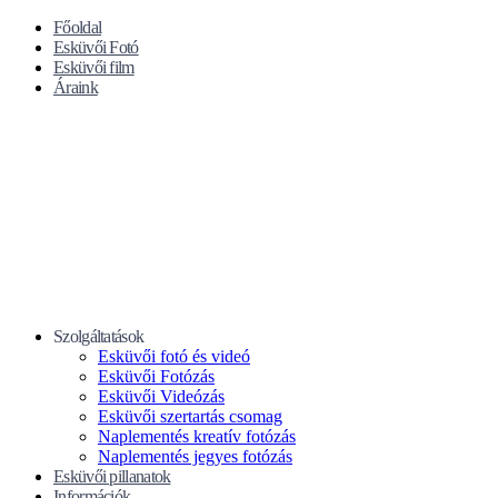
Főoldal
Esküvői Fotó
Esküvői film
Áraink
Szolgáltatások
Esküvői fotó és videó
Esküvői Fotózás
Esküvői Videózás
Esküvői szertartás csomag
Naplementés kreatív fotózás
Naplementés jegyes fotózás
Esküvői pillanatok
Információk