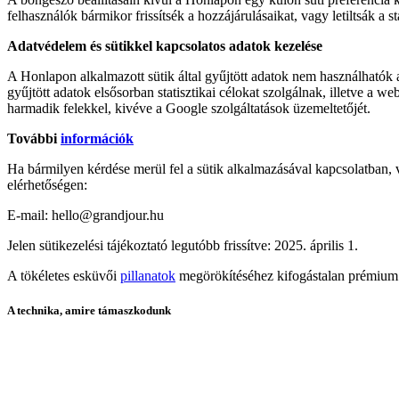
felhasználók bármikor frissítsék a hozzájárulásaikat, vagy letiltsák a sta
Adatvédelem és sütikkel kapcsolatos adatok kezelése
A Honlapon alkalmazott sütik által gyűjtött adatok nem használhatók
gyűjtött adatok elsősorban statisztikai célokat szolgálnak, illetve a w
harmadik felekkel, kivéve a Google szolgáltatások üzemeltetőjét.
További
információk
Ha bármilyen kérdése merül fel a sütik alkalmazásával kapcsolatban, va
elérhetőségen:
E-mail: hello@grandjour.hu
Jelen sütikezelési tájékoztató legutóbb frissítve: 2025. április 1.
A tökéletes esküvői
pillanatok
megörökítéséhez kifogástalan prémium 
A technika, amire támaszkodunk