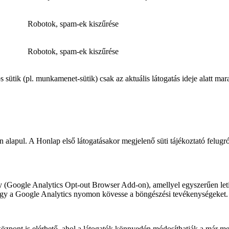
Robotok, spam-ek kiszűrése
Robotok, spam-ek kiszűrése
 sütik (pl. munkamenet-sütik) csak az aktuális látogatás ideje alatt ma
 alapul. A Honlap első látogatásakor megjelenő süti tájékoztató felugró
 (Google Analytics Opt-out Browser Add-on), amellyel egyszerűen letil
hogy a Google Analytics nyomon kövesse a böngészési tevékenységeket.
özpont is elérhető, ahol a látogatók könnyedén módosíthatják a már meg