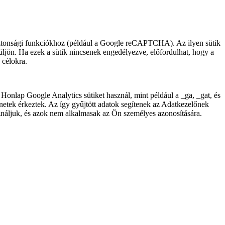
biztonsági funkciókhoz (például a Google reCAPTCHA). Az ilyen sütik
ljön. Ha ezek a sütik nincsenek engedélyezve, előfordulhat, hogy a
 célokra.
 A Honlap Google Analytics sütiket használ, mint például a
_ga
,
_gat
, és
zenetek érkeztek. Az így gyűjtött adatok segítenek az Adatkezelőnek
használjuk, és azok nem alkalmasak az Ön személyes azonosítására.