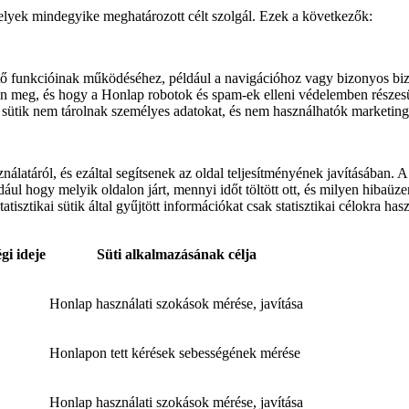
lyek mindegyike meghatározott célt szolgál. Ezek a következők:
apvető funkcióinak működéséhez, például a navigációhoz vagy bizonyos 
jen meg, és hogy a Honlap robotok és spam-ek elleni védelemben részesü
ütik nem tárolnak személyes adatokat, és nem használhatók marketing
ználatáról, és ezáltal segítsenek az oldal teljesítményének javításában.
ldául hogy melyik oldalon járt, mennyi időt töltött ott, és milyen hibaü
tatisztikai sütik által gyűjtött információkat csak statisztikai célokra 
gi ideje
Süti alkalmazásának célja
Honlap használati szokások mérése, javítása
Honlapon tett kérések sebességének mérése
Honlap használati szokások mérése, javítása