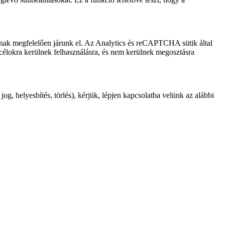
inak megfelelően járunk el. Az Analytics és reCAPTCHA sütik által
ti célokra kerülnek felhasználásra, és nem kerülnek megosztásra
og, helyesbítés, törlés), kérjük, lépjen kapcsolatba velünk az alábbi