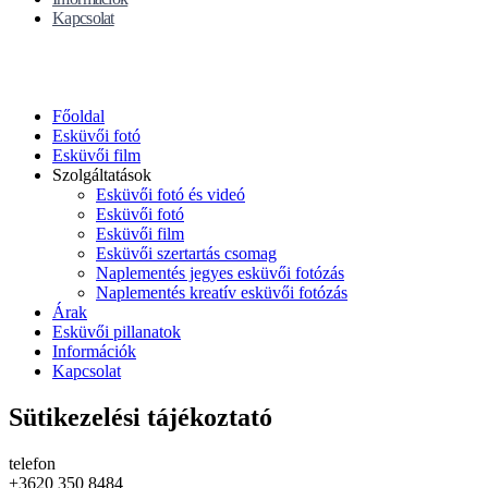
Kapcsolat
Főoldal
Esküvői fotó
Esküvői film
Szolgáltatások
Esküvői fotó és videó
Esküvői fotó
Esküvői film
Esküvői szertartás csomag
Naplementés jegyes esküvői fotózás
Naplementés kreatív esküvői fotózás
Árak
Esküvői pillanatok
Információk
Kapcsolat
Sütikezelési tájékoztató
telefon
+3620 350 8484