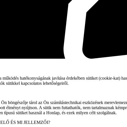
a működés hatékonyságának javítása érdekében sütiket (cookie-kat) hasz
atók sütikkel kapcsolatos lehetőségeiről.
az Ön böngészője tárol az Ön számítástechnikai eszközének merevlemezé
zabott élményt nyújtson. A sütik nem futtathatók, nem tartalmaznak ké
típusú sütiket használ a Honlap, és ezek milyen célt szolgálnak.
LŐ ÉS MI JELLEMZŐI?