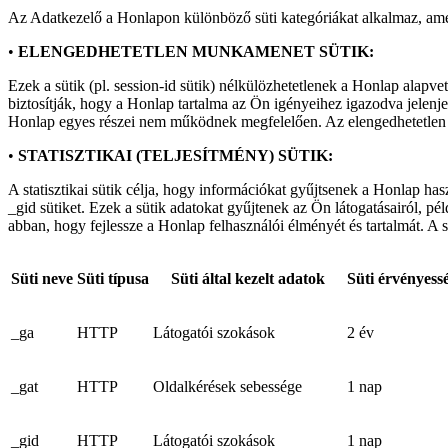
Az Adatkezelő a Honlapon különböző süti kategóriákat alkalmaz, ame
•
ELENGEDHETETLEN MUNKAMENET SÜTIK:
Ezek a sütik (pl. session-id sütik) nélkülözhetetlenek a Honlap al
biztosítják, hogy a Honlap tartalma az Ön igényeihez igazodva jelen
Honlap egyes részei nem működnek megfelelően. Az elengedhetetlen s
•
STATISZTIKAI (TELJESÍTMÉNY) SÜTIK:
A statisztikai sütik célja, hogy információkat gyűjtsenek a Honlap has
_gid
sütiket. Ezek a sütik adatokat gyűjtenek az Ön látogatásairól, pé
abban, hogy fejlessze a Honlap felhasználói élményét és tartalmát. A s
Süti neve
Süti típusa
Süti által kezelt adatok
Süti érvényessé
_ga
HTTP
Látogatói szokások
2 év
_gat
HTTP
Oldalkérések sebessége
1 nap
_gid
HTTP
Látogatói szokások
1 nap