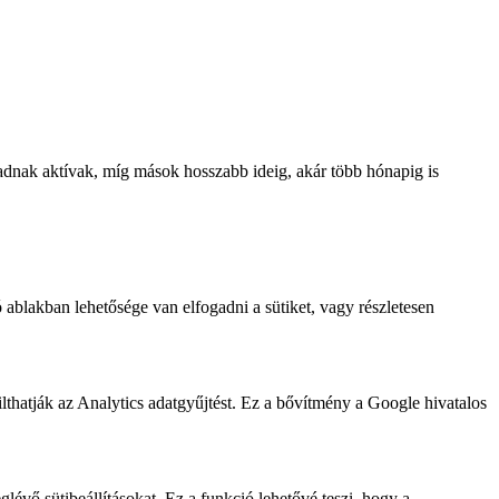
radnak aktívak, míg mások hosszabb ideig, akár több hónapig is
 ablakban lehetősége van elfogadni a sütiket, vagy részletesen
thatják az Analytics adatgyűjtést. Ez a bővítmény a Google hivatalos
lévő sütibeállításokat. Ez a funkció lehetővé teszi, hogy a