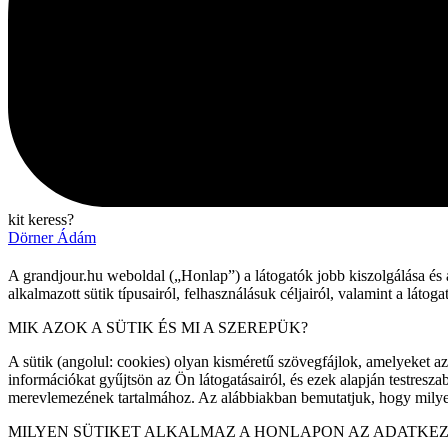
kit keress?
Dörner Ádám
A grandjour.hu weboldal („Honlap”) a látogatók jobb kiszolgálása és 
alkalmazott sütik típusairól, felhasználásuk céljairól, valamint a látog
MIK AZOK A SÜTIK ÉS MI A SZEREPÜK?
A sütik (angolul: cookies) olyan kisméretű szövegfájlok, amelyeket 
információkat gyűjtsön az Ön látogatásairól, és ezek alapján testres
merevlemezének tartalmához. Az alábbiakban bemutatjuk, hogy milyen 
MILYEN SÜTIKET ALKALMAZ A HONLAPON AZ ADATKEZE