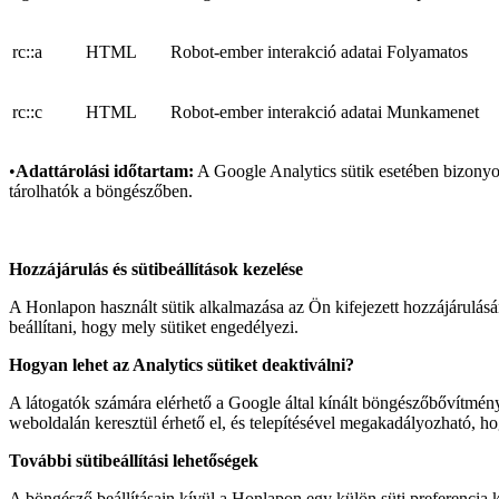
rc::a
HTML
Robot-ember interakció adatai
Folyamatos
rc::c
HTML
Robot-ember interakció adatai
Munkamenet
•
Adattárolási időtartam:
A Google Analytics sütik esetében bizonyos
tárolhatók a böngészőben.
Hozzájárulás és sütibeállítások kezelése
A Honlapon használt sütik alkalmazása az Ön kifejezett hozzájárulásán
beállítani, hogy mely sütiket engedélyezi.
Hogyan lehet az Analytics sütiket deaktiválni?
A látogatók számára elérhető a Google által kínált böngészőbővítmény
weboldalán keresztül érhető el, és telepítésével megakadályozható, 
További sütibeállítási lehetőségek
A böngésző beállításain kívül a Honlapon egy külön süti preferencia k