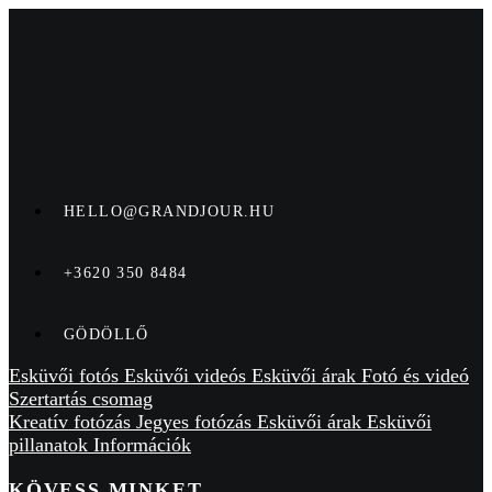
HELLO@GRANDJOUR.HU
+3620 350 8484
GÖDÖLLŐ
Esküvői fotós
Esküvői videós
Esküvői árak
Fotó és videó
Szertartás csomag
Kreatív fotózás
Jegyes fotózás
Esküvői árak
Esküvői
pillanatok
Információk
KÖVESS MINKET