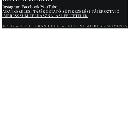
Instagram
Facebook
YouTube
ADATKEZELÉSI TÁJÉKOZTATÓ
SÜTIKEZELÉSI TÁJÉKOZTATÓ
IMPRESSZUM
FELHASZNÁLÁSI FELTÉTELEK
© 2017 – 2026 LE GRAND JOUR – CREATIVE WEDDING MOMENTS