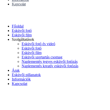
Kapcsolat
Főoldal
Esküvői fotó
Esküvői film
Szolgáltatások
Esküvői fotó és videó
Esküvői fotó
Esküvői film
Esküvői szertartás csomag
Naplementés jegyes esküvői fotózás
Naplementés kreatív esküvői fotózás
Árak
Esküvői pillanatok
Információk
Kapcsolat