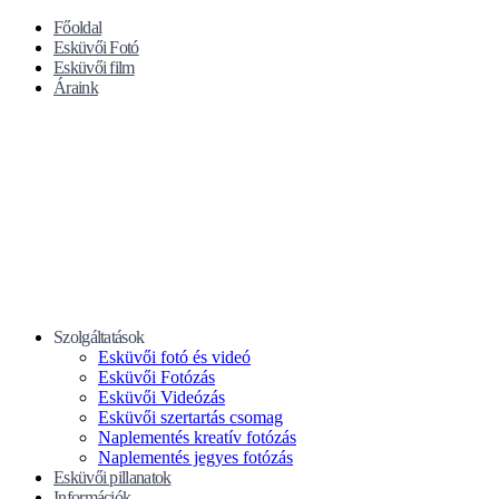
Főoldal
Esküvői Fotó
Esküvői film
Áraink
Szolgáltatások
Esküvői fotó és videó
Esküvői Fotózás
Esküvői Videózás
Esküvői szertartás csomag
Naplementés kreatív fotózás
Naplementés jegyes fotózás
Esküvői pillanatok
Információk