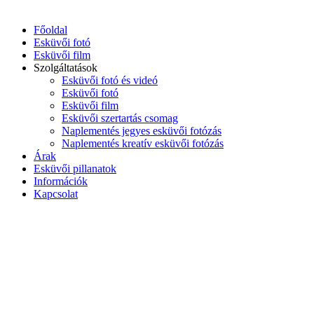
Főoldal
Esküvői fotó
Esküvői film
Szolgáltatások
Esküvői fotó és videó
Esküvői fotó
Esküvői film
Esküvői szertartás csomag
Naplementés jegyes esküvői fotózás
Naplementés kreatív esküvői fotózás
Árak
Esküvői pillanatok
Információk
Kapcsolat