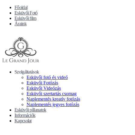
Főoldal
Esküvői Fotó
Esküvői film
Áraink
Szolgáltatások
Esküvői fotó és videó
Esküvői Fotózás
Esküvői Videózás
Esküvői szertartás csomag
Naplementés kreatív fotózás
Naplementés jegyes fotózás
Esküvői pillanatok
Információk
Kapcsolat