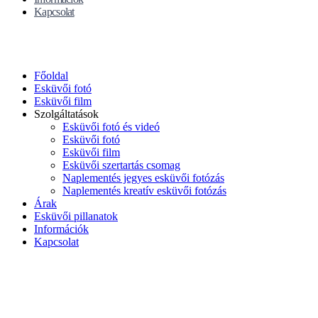
Kapcsolat
Főoldal
Esküvői fotó
Esküvői film
Szolgáltatások
Esküvői fotó és videó
Esküvői fotó
Esküvői film
Esküvői szertartás csomag
Naplementés jegyes esküvői fotózás
Naplementés kreatív esküvői fotózás
Árak
Esküvői pillanatok
Információk
Kapcsolat