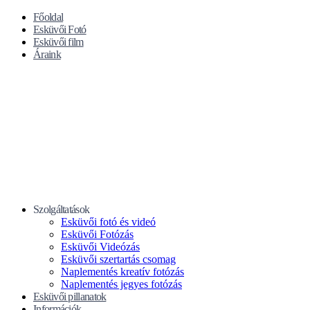
Főoldal
Esküvői Fotó
Esküvői film
Áraink
Szolgáltatások
Esküvői fotó és videó
Esküvői Fotózás
Esküvői Videózás
Esküvői szertartás csomag
Naplementés kreatív fotózás
Naplementés jegyes fotózás
Esküvői pillanatok
Információk