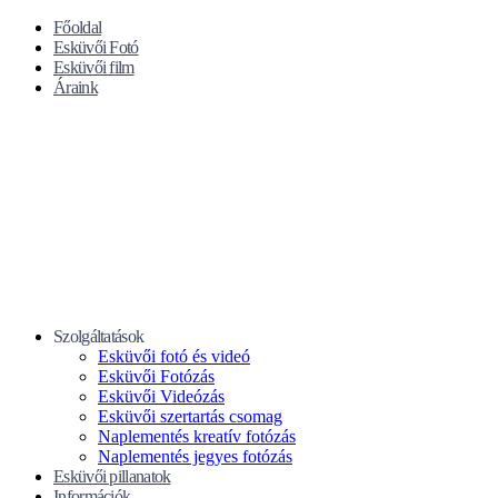
Főoldal
Esküvői Fotó
Esküvői film
Áraink
Szolgáltatások
Esküvői fotó és videó
Esküvői Fotózás
Esküvői Videózás
Esküvői szertartás csomag
Naplementés kreatív fotózás
Naplementés jegyes fotózás
Esküvői pillanatok
Információk