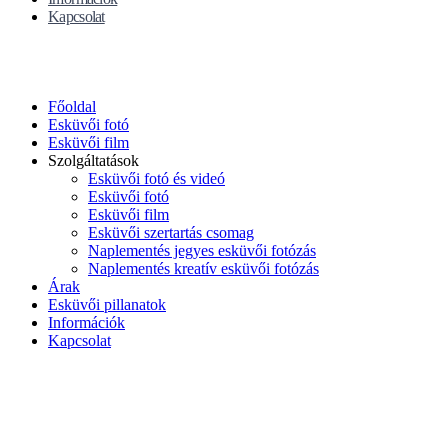
Kapcsolat
Főoldal
Esküvői fotó
Esküvői film
Szolgáltatások
Esküvői fotó és videó
Esküvői fotó
Esküvői film
Esküvői szertartás csomag
Naplementés jegyes esküvői fotózás
Naplementés kreatív esküvői fotózás
Árak
Esküvői pillanatok
Információk
Kapcsolat