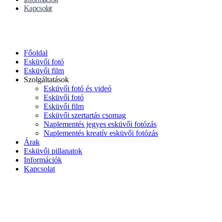
Kapcsolat
Főoldal
Esküvői fotó
Esküvői film
Szolgáltatások
Esküvői fotó és videó
Esküvői fotó
Esküvői film
Esküvői szertartás csomag
Naplementés jegyes esküvői fotózás
Naplementés kreatív esküvői fotózás
Árak
Esküvői pillanatok
Információk
Kapcsolat