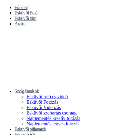
Főoldal
Esküvői Fotó
Esküvői film
Áraink
Szolgáltatások
Esküvői fotó és videó
Esküvői Fotózás
Esküvői Videózás
Esküvői szertartás csomag
Naplementés kreatív fotózás
Naplementés jegyes fotózás
Esküvői pillanatok
Információk