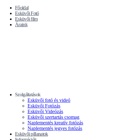
Főoldal
Esküvői Fotó
Esküvői film
Áraink
Szolgáltatások
Esküvői fotó és videó
Esküvői Fotózás
Esküvői Videózás
Esküvői szertartás csomag
Naplementés kreatív fotózás
Naplementés jegyes fotózás
Esküvői pillanatok
Információk