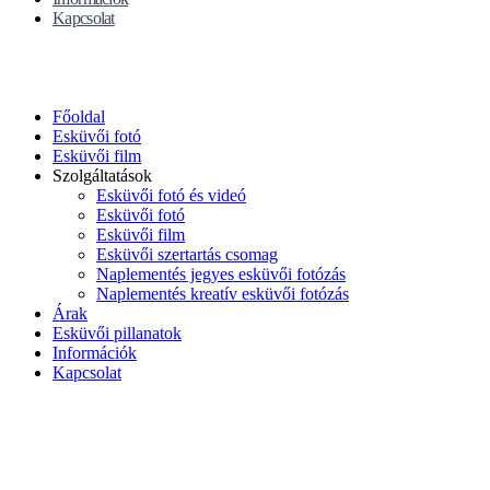
Kapcsolat
Főoldal
Esküvői fotó
Esküvői film
Szolgáltatások
Esküvői fotó és videó
Esküvői fotó
Esküvői film
Esküvői szertartás csomag
Naplementés jegyes esküvői fotózás
Naplementés kreatív esküvői fotózás
Árak
Esküvői pillanatok
Információk
Kapcsolat