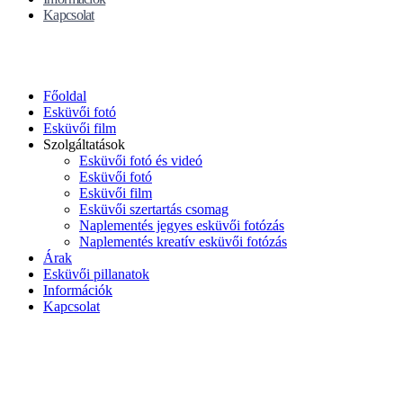
Kapcsolat
Főoldal
Esküvői fotó
Esküvői film
Szolgáltatások
Esküvői fotó és videó
Esküvői fotó
Esküvői film
Esküvői szertartás csomag
Naplementés jegyes esküvői fotózás
Naplementés kreatív esküvői fotózás
Árak
Esküvői pillanatok
Információk
Kapcsolat