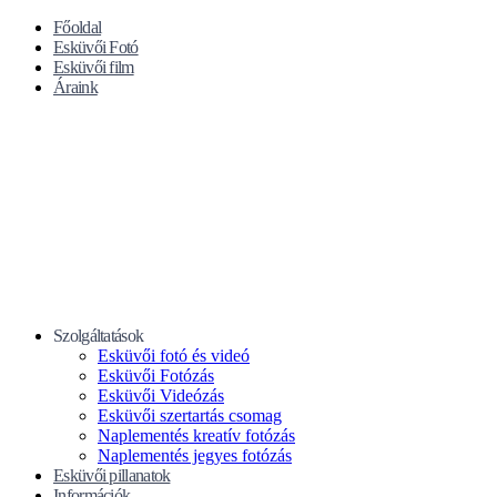
Főoldal
Esküvői Fotó
Esküvői film
Áraink
Szolgáltatások
Esküvői fotó és videó
Esküvői Fotózás
Esküvői Videózás
Esküvői szertartás csomag
Naplementés kreatív fotózás
Naplementés jegyes fotózás
Esküvői pillanatok
Információk