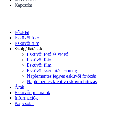
Kapcsolat
Főoldal
Esküvői fotó
Esküvői film
Szolgáltatások
Esküvői fotó és videó
Esküvői fotó
Esküvői film
Esküvői szertartás csomag
Naplementés jegyes esküvői fotózás
Naplementés kreatív esküvői fotózás
Árak
Esküvői pillanatok
Információk
Kapcsolat