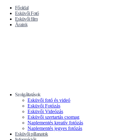
Főoldal
Esküvői Fotó
Esküvői film
Áraink
Szolgáltatások
Esküvői fotó és videó
Esküvői Fotózás
Esküvői Videózás
Esküvői szertartás csomag
Naplementés kreatív fotózás
Naplementés jegyes fotózás
Esküvői pillanatok
Információk