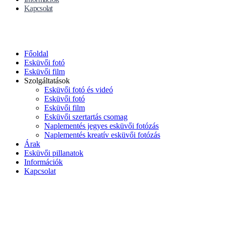
Kapcsolat
Főoldal
Esküvői fotó
Esküvői film
Szolgáltatások
Esküvői fotó és videó
Esküvői fotó
Esküvői film
Esküvői szertartás csomag
Naplementés jegyes esküvői fotózás
Naplementés kreatív esküvői fotózás
Árak
Esküvői pillanatok
Információk
Kapcsolat