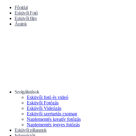
Főoldal
Esküvői Fotó
Esküvői film
Áraink
Szolgáltatások
Esküvői fotó és videó
Esküvői Fotózás
Esküvői Videózás
Esküvői szertartás csomag
Naplementés kreatív fotózás
Naplementés jegyes fotózás
Esküvői pillanatok
Információk