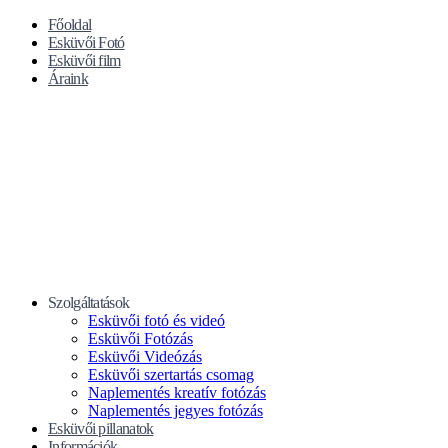
Főoldal
Esküvői Fotó
Esküvői film
Áraink
Szolgáltatások
Esküvői fotó és videó
Esküvői Fotózás
Esküvői Videózás
Esküvői szertartás csomag
Naplementés kreatív fotózás
Naplementés jegyes fotózás
Esküvői pillanatok
Információk