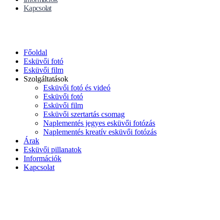
Kapcsolat
Főoldal
Esküvői fotó
Esküvői film
Szolgáltatások
Esküvői fotó és videó
Esküvői fotó
Esküvői film
Esküvői szertartás csomag
Naplementés jegyes esküvői fotózás
Naplementés kreatív esküvői fotózás
Árak
Esküvői pillanatok
Információk
Kapcsolat