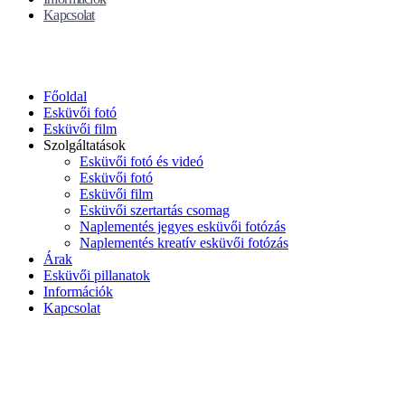
Kapcsolat
Főoldal
Esküvői fotó
Esküvői film
Szolgáltatások
Esküvői fotó és videó
Esküvői fotó
Esküvői film
Esküvői szertartás csomag
Naplementés jegyes esküvői fotózás
Naplementés kreatív esküvői fotózás
Árak
Esküvői pillanatok
Információk
Kapcsolat