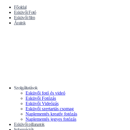
Főoldal
Esküvői Fotó
Esküvői film
Áraink
Szolgáltatások
Esküvői fotó és videó
Esküvői Fotózás
Esküvői Videózás
Esküvői szertartás csomag
Naplementés kreatív fotózás
Naplementés jegyes fotózás
Esküvői pillanatok
Információk