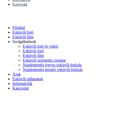
Kapcsolat
Főoldal
Esküvői fotó
Esküvői film
Szolgáltatások
Esküvői fotó és videó
Esküvői fotó
Esküvői film
Esküvői szertartás csomag
Naplementés jegyes esküvői fotózás
Naplementés kreatív esküvői fotózás
Árak
Esküvői pillanatok
Információk
Kapcsolat