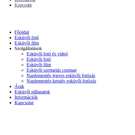
Kapcsolat
Főoldal
Esküvői fotó
Esküvői film
Szolgáltatások
Esküvői fotó és videó
Esküvői fotó
Esküvői film
Esküvői szertartás csomag
Naplementés jegyes esküvői fotózás
Naplementés kreatív esküvői fotózás
Árak
Esküvői pillanatok
Információk
Kapcsolat