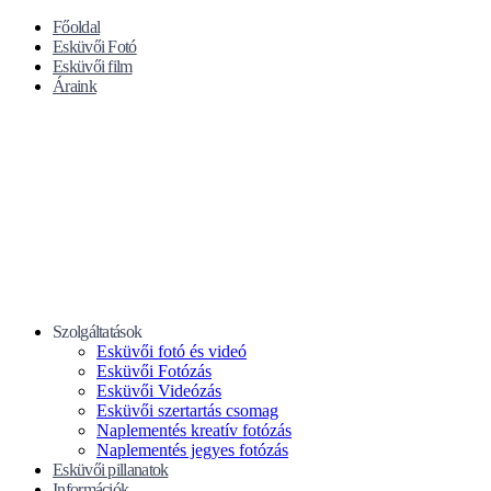
Főoldal
Esküvői Fotó
Esküvői film
Áraink
Szolgáltatások
Esküvői fotó és videó
Esküvői Fotózás
Esküvői Videózás
Esküvői szertartás csomag
Naplementés kreatív fotózás
Naplementés jegyes fotózás
Esküvői pillanatok
Információk