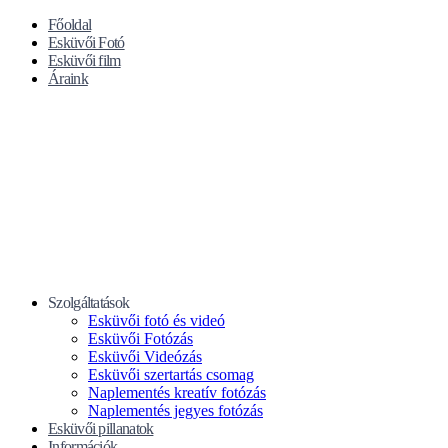
Főoldal
Esküvői Fotó
Esküvői film
Áraink
Szolgáltatások
Esküvői fotó és videó
Esküvői Fotózás
Esküvői Videózás
Esküvői szertartás csomag
Naplementés kreatív fotózás
Naplementés jegyes fotózás
Esküvői pillanatok
Információk