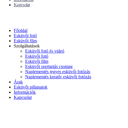
Kapcsolat
Főoldal
Esküvői fotó
Esküvői film
Szolgáltatások
Esküvői fotó és videó
Esküvői fotó
Esküvői film
Esküvői szertartás csomag
Naplementés jegyes esküvői fotózás
Naplementés kreatív esküvői fotózás
Árak
Esküvői pillanatok
Információk
Kapcsolat