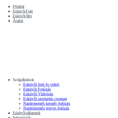
Főoldal
Esküvői Fotó
Esküvői film
Áraink
Szolgáltatások
Esküvői fotó és videó
Esküvői Fotózás
Esküvői Videózás
Esküvői szertartás csomag
Naplementés kreatív fotózás
Naplementés jegyes fotózás
Esküvői pillanatok
Információk