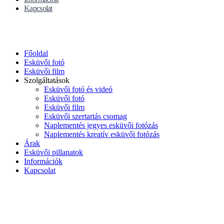
Kapcsolat
Főoldal
Esküvői fotó
Esküvői film
Szolgáltatások
Esküvői fotó és videó
Esküvői fotó
Esküvői film
Esküvői szertartás csomag
Naplementés jegyes esküvői fotózás
Naplementés kreatív esküvői fotózás
Árak
Esküvői pillanatok
Információk
Kapcsolat