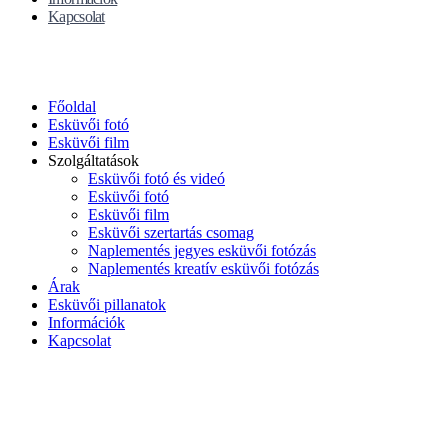
Kapcsolat
Főoldal
Esküvői fotó
Esküvői film
Szolgáltatások
Esküvői fotó és videó
Esküvői fotó
Esküvői film
Esküvői szertartás csomag
Naplementés jegyes esküvői fotózás
Naplementés kreatív esküvői fotózás
Árak
Esküvői pillanatok
Információk
Kapcsolat