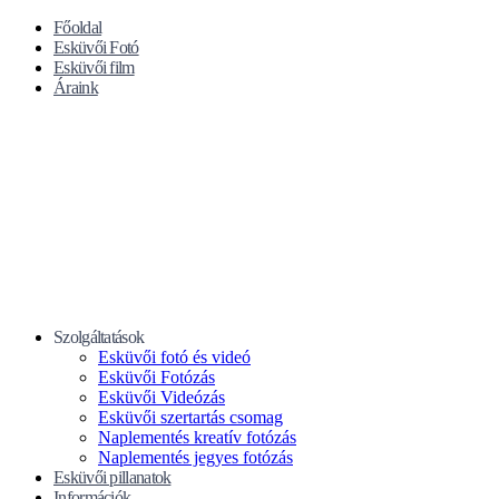
Főoldal
Esküvői Fotó
Esküvői film
Áraink
Szolgáltatások
Esküvői fotó és videó
Esküvői Fotózás
Esküvői Videózás
Esküvői szertartás csomag
Naplementés kreatív fotózás
Naplementés jegyes fotózás
Esküvői pillanatok
Információk