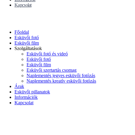
Kapcsolat
Főoldal
Esküvői fotó
Esküvői film
Szolgáltatások
Esküvői fotó és videó
Esküvői fotó
Esküvői film
Esküvői szertartás csomag
Naplementés jegyes esküvői fotózás
Naplementés kreatív esküvői fotózás
Árak
Esküvői pillanatok
Információk
Kapcsolat