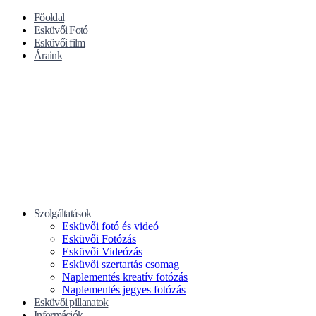
Főoldal
Esküvői Fotó
Esküvői film
Áraink
Szolgáltatások
Esküvői fotó és videó
Esküvői Fotózás
Esküvői Videózás
Esküvői szertartás csomag
Naplementés kreatív fotózás
Naplementés jegyes fotózás
Esküvői pillanatok
Információk