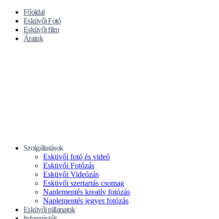
Főoldal
Esküvői Fotó
Esküvői film
Áraink
Szolgáltatások
Esküvői fotó és videó
Esküvői Fotózás
Esküvői Videózás
Esküvői szertartás csomag
Naplementés kreatív fotózás
Naplementés jegyes fotózás
Esküvői pillanatok
Információk