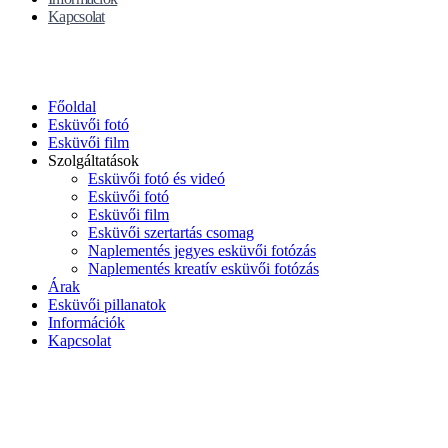
Kapcsolat
Főoldal
Esküvői fotó
Esküvői film
Szolgáltatások
Esküvői fotó és videó
Esküvői fotó
Esküvői film
Esküvői szertartás csomag
Naplementés jegyes esküvői fotózás
Naplementés kreatív esküvői fotózás
Árak
Esküvői pillanatok
Információk
Kapcsolat