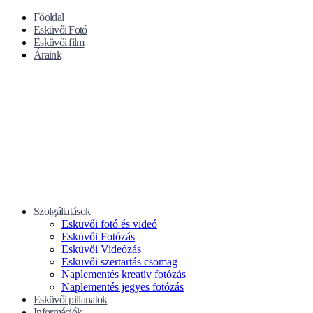
Főoldal
Esküvői Fotó
Esküvői film
Áraink
Szolgáltatások
Esküvői fotó és videó
Esküvői Fotózás
Esküvői Videózás
Esküvői szertartás csomag
Naplementés kreatív fotózás
Naplementés jegyes fotózás
Esküvői pillanatok
Információk