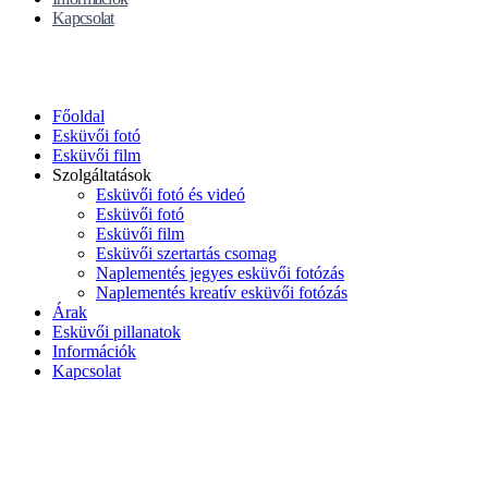
Kapcsolat
Főoldal
Esküvői fotó
Esküvői film
Szolgáltatások
Esküvői fotó és videó
Esküvői fotó
Esküvői film
Esküvői szertartás csomag
Naplementés jegyes esküvői fotózás
Naplementés kreatív esküvői fotózás
Árak
Esküvői pillanatok
Információk
Kapcsolat