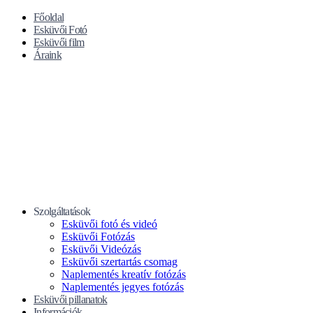
Főoldal
Esküvői Fotó
Esküvői film
Áraink
Szolgáltatások
Esküvői fotó és videó
Esküvői Fotózás
Esküvői Videózás
Esküvői szertartás csomag
Naplementés kreatív fotózás
Naplementés jegyes fotózás
Esküvői pillanatok
Információk