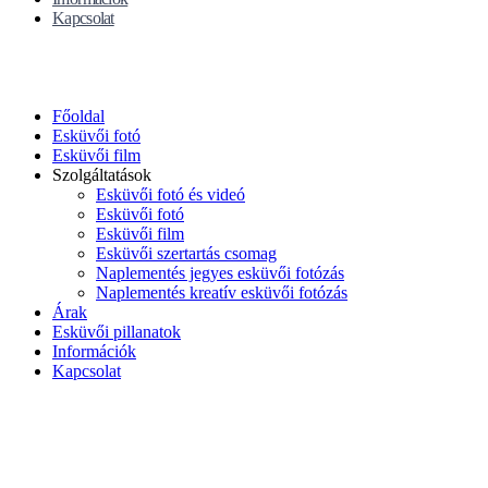
Kapcsolat
Főoldal
Esküvői fotó
Esküvői film
Szolgáltatások
Esküvői fotó és videó
Esküvői fotó
Esküvői film
Esküvői szertartás csomag
Naplementés jegyes esküvői fotózás
Naplementés kreatív esküvői fotózás
Árak
Esküvői pillanatok
Információk
Kapcsolat